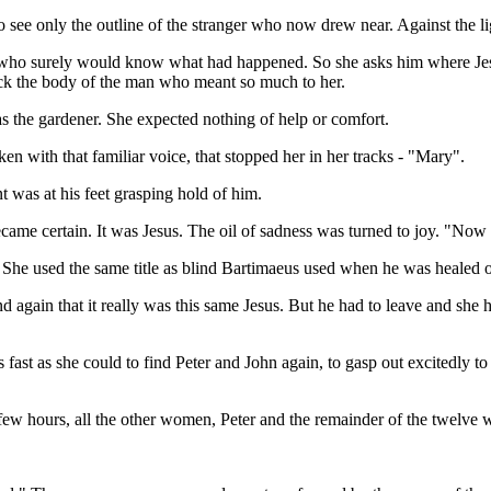
 see only the outline of the stranger who now drew near. Against the ligh
 who surely would know what had happened. So she asks him where Jesus
 back the body of the man who meant so much to her.
 the gardener. She expected nothing of help or comfort.
 with that familiar voice, that stopped her in her tracks - "Mary".
was at his feet grasping hold of him.
e certain. It was Jesus. The oil of sadness was turned to joy. "Now ha
he used the same title as blind Bartimaeus used when he was healed of
again that it really was this same Jesus. But he had to leave and she h
 fast as she could to find Peter and John again, to gasp out excitedly t
a few hours, all the other women, Peter and the remainder of the twelve 