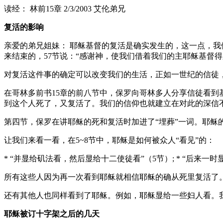
读经： 林前15章 2/3/2003 艾伦弟兄
复活的影响
亲爱的弟兄姐妹： 耶稣基督的复活是确实发生的，这一点，我
来结束的，57节说：“感谢神，使我们借着我们的主耶稣基督得
对复活这件事的确定可以改变我们的生活，正如一世纪的信徒
在哥林多前书15章的前八节中，保罗向哥林多人分享信徒看
到这个人死了，又复活了。我们的信仰也就建立在对此的深信
第四节，保罗在讲耶稣的死和复活时加进了“埋葬”一词。耶
让我们来看一看，在5~8节中，耶稣是如何被众人“看见”的：
* “并显给矶法看，然后显给十二使徒看”（5节）; * “后来一
所有这些人因为再一次看到耶稣就相信耶稣的确从死里复活了
还有其他人也同样看到了耶稣。例如，耶稣显给一些妇人看。
耶稣被订十字架之后的几天