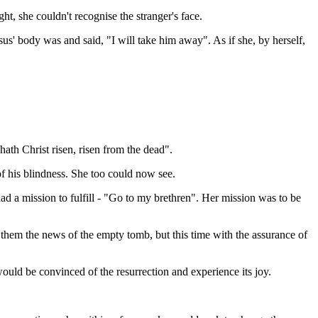
t, she couldn't recognise the stranger's face.
' body was and said, "I will take him away". As if she, by herself,
th Christ risen, risen from the dead".
 his blindness. She too could now see.
ad a mission to fulfill - "Go to my brethren". Her mission was to be
o them the news of the empty tomb, but this time with the assurance of
would be convinced of the resurrection and experience its joy.