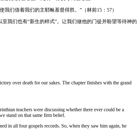
我们借着我们的主耶稣基督得胜。”（林前15：57）
至我们也有“新生的样式”。让我们做他的门徒并盼望等待神的
ictory over death for our sakes. The chapter finishes with the grand
Corinthian teachers were discussing whether there ever could be a
we stand on that same firm belief.
ioned in all four gospels records. So, when they saw him again, he