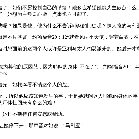
害了。她们不愿控制自己的情绪！她多么希望她能为主做点什么
了，她想为主凭爱心做一点事也不可能了。
快呢？如果是他，他为什么不告诉耶稣的门徒呢？抹大拉的马利
是不见基督。约翰福音20：12“就看见两个天使，穿着白衣，
当时想面前的这两个人或许是亚利马太人约瑟派来的。她后来才
可能为其他的原因哭，因为耶稣的身体“不在了”。 约翰福音20：
什么。
着光，她根本看不清这个人的脸。
园子的，所以他应该知道发生的事，于是她就问这人耶稣的身体的事
的尸体扛回来有多么的难！
，她也不期待任何安慰或帮助。
，让她停下来，那声音对她说：“马利亚”。