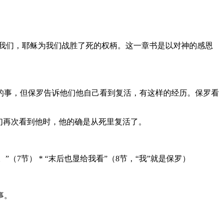
诉我们，耶稣为我们战胜了死的权柄。这一章书是以对神的感恩
的事，但保罗告诉他们他自己看到复活，有这样的经历。保罗看
们再次看到他时，他的确是从死里复活了。
”（7节） * “末后也显给我看”（8节，“我”就是保罗）
事。