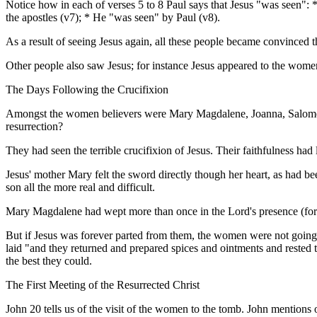
Notice how in each of verses 5 to 8 Paul says that Jesus "was seen":
the apostles (v7); * He "was seen" by Paul (v8).
As a result of seeing Jesus again, all these people became convinced t
Other people also saw Jesus; for instance Jesus appeared to the wom
The Days Following the Crucifixion
Amongst the women believers were Mary Magdalene, Joanna, Salome, 
resurrection?
They had seen the terrible crucifixion of Jesus. Their faithfulness ha
Jesus' mother Mary felt the sword directly though her heart, as had b
son all the more real and difficult.
Mary Magdalene had wept more than once in the Lord's presence (for i
But if Jesus was forever parted from them, the women were not going
laid "and they returned and prepared spices and ointments and rested 
the best they could.
The First Meeting of the Resurrected Christ
John 20 tells us of the visit of the women to the tomb. John mention