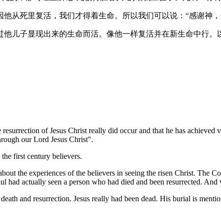
他从死里复活，我们才得着生命。所以我们可以说：“感谢神，使
过他儿子显现出来的生命而活。像他一样复活并在新生命中行。以
 resurrection of Jesus Christ really did occur and that he has achieved v
hrough our Lord Jesus Christ".
 the first century believers.
ns about the experiences of the believers in seeing the risen Christ. The 
Paul had actually seen a person who had died and been resurrected. And 
s death and resurrection. Jesus really had been dead. His burial is ment