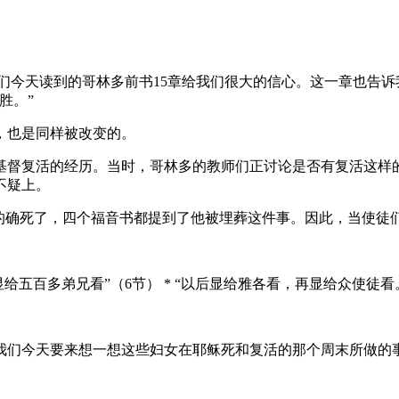
们今天读到的哥林多前书15章给我们很大的信心。这一章也告
胜。”
，也是同样被改变的。
到基督复活的经历。当时，哥林多的教师们正讨论是否有复活这样
不疑上。
稣的确死了，四个福音书都提到了他被埋葬这件事。因此，当使徒
时显给五百多弟兄看”（6节） * “以后显给雅各看，再显给众使徒看。
。
我们今天要来想一想这些妇女在耶稣死和复活的那个周末所做的